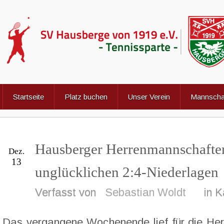
Startseite
Platz buchen
Unser Verein
Mannscha
Hausberger Herrenmannschafte
Dez.
13
unglücklichen 2:4-Niederlagen
Verfasst von
Sebastian Woldt
in K
Das vergangene Wochenende lief für die H