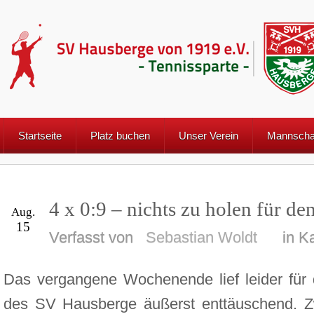
Startseite
Platz buchen
Unser Verein
Mannscha
4 x 0:9 – nichts zu holen für d
Aug.
15
Verfasst von
Sebastian Woldt
in K
Das vergangene Wochenende lief leider für 
des SV Hausberge äußerst enttäuschend. Zwa