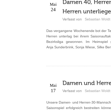
Damen 40, Herren 
Mai
24
Herren unterlieg
Verfasst von
Sebastian Woldt
Das vergangene Wochenende bot der Ten
Herren unterlag bei ihrem Saisonaufta
Bezirksliga gewonnen. Im Heimspie
Anja Sunderbrink, Sonja Wiese, Silke Be
Damen und Herren
Mai
17
Verfasst von
Sebastian Woldt
Unsere Damen- und Herren-30-Mannschaft
Saisonspiel erfolgreich bestreiten kön