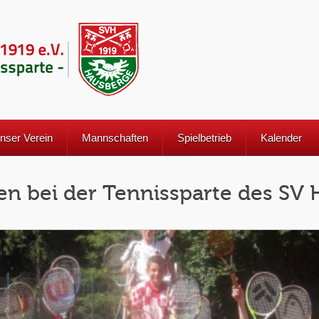
nser Verein
Mannschaften
Spielbetrieb
Kalender
n bei der Tennissparte des SV 