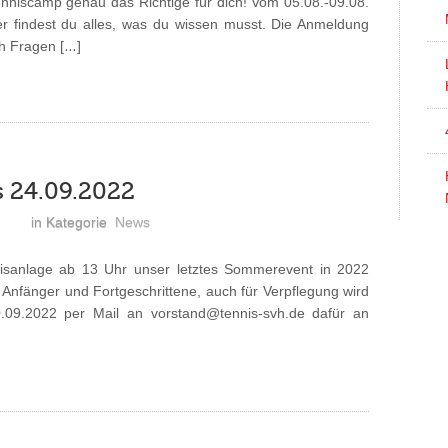
enniscamp genau das Richtige für dich! Vom 05.08.-09.08.
yer findest du alles, was du wissen musst. Die Anmeldung
ch Fragen […]
s 24.09.2022
in Kategorie
News
nisanlage ab 13 Uhr unser letztes Sommerevent in 2022
r Anfänger und Fortgeschrittene, auch für Verpflegung wird
0.09.2022 per Mail an vorstand@tennis-svh.de dafür an