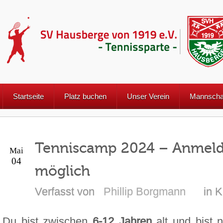
Startseite
Platz buchen
Unser Verein
Mannscha
Tenniscamp 2024 – Anmeld
Mai
04
möglich
Verfasst von
Phillip Borgmann
in K
Du bist zwischen
6-12 Jahren
alt und bist 